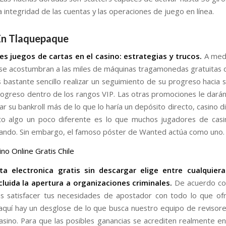
la integridad de las cuentas y las operaciones de juego en línea.
En Tlaquepaque
s juegos de cartas en el casino: estrategias y trucos.
A medi
se acostumbran a las miles de máquinas tragamonedas gratuitas d
 bastante sencillo realizar un seguimiento de su progreso hacia su
rogreso dentro de los rangos VIP. Las otras promociones le dará
 su bankroll más de lo que lo haría un depósito directo, casino d
to algo un poco diferente es lo que muchos jugadores de casi
ando. Sin embargo, el famoso póster de Wanted actúa como uno.
no Online Gratis Chile
eta electronica gratis sin descargar elige entre cualquier
cluida la apertura a organizaciones criminales.
De acuerdo con
s satisfacer tus necesidades de apostador con todo lo que of
 aquí hay un desglose de lo que busca nuestro equipo de revisores
casino. Para que las posibles ganancias se acrediten realmente en