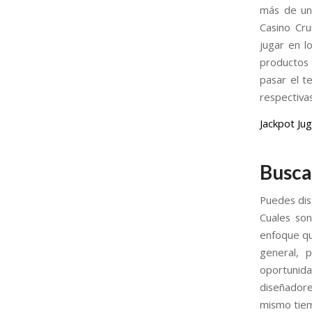
más de un 
Casino Cru
jugar en l
productos
pasar el t
respectivas
Jackpot Jug
Busca
Puedes dis
Cuales so
enfoque qu
general, 
oportunid
diseñadore
mismo tiem