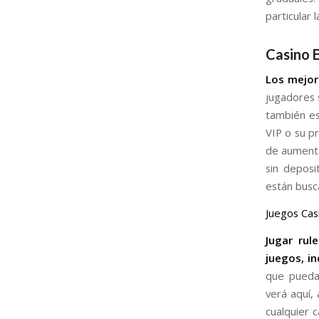
particular 
Casino 
Los mejore
jugadores 
también es
VIP o su p
de aumentar
sin deposi
están busc
Juegos Casi
Jugar rul
juegos, in
que pueda
verá aquí,
cualquier 