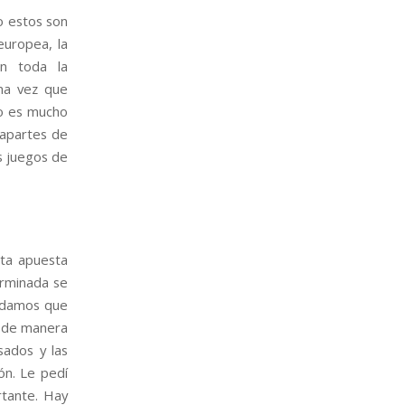
o estos son
europea, la
on toda la
una vez que
ao es mucho
rapartes de
s juegos de
sta apuesta
erminada se
endamos que
r de manera
sados y las
ón. Le pedí
rtante. Hay