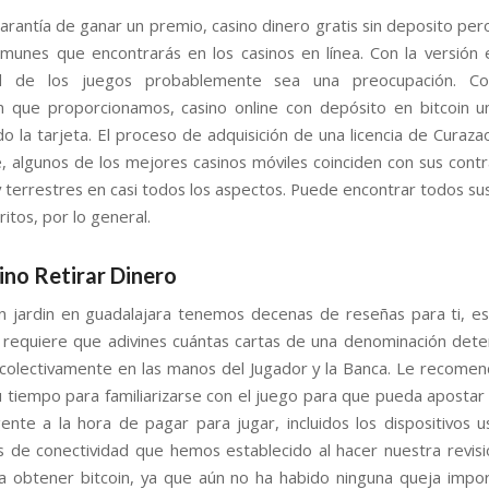
garantía de ganar un premio, casino dinero gratis sin deposito per
munes que encontrarás en los casinos en línea. Con la versión 
dad de los juegos probablemente sea una preocupación. C
n que proporcionamos, casino online con depósito en bitcoin 
o la tarjeta. El proceso de adquisición de una licencia de Curaz
, algunos de los mejores casinos móviles coinciden con sus cont
 y terrestres en casi todos los aspectos. Puede encontrar todos su
ritos, por lo general.
ino Retirar Dinero
n jardin en guadalajara tenemos decenas de reseñas para ti, e
 requiere que adivines cuántas cartas de una denominación det
 colectivamente en las manos del Jugador y la Banca. Le recom
 tiempo para familiarizarse con el juego para que pueda aposta
gente a la hora de pagar para jugar, incluidos los dispositivos u
s de conectividad que hemos establecido al hacer nuestra revisi
a obtener bitcoin, ya que aún no ha habido ninguna queja impo