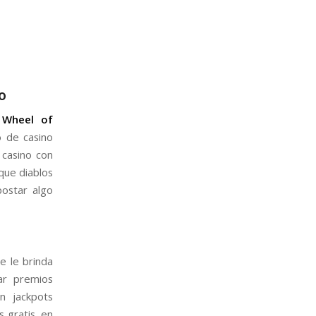
o
 Wheel of
o de casino
 casino con
que diablos
postar algo
e le brinda
ar premios
n jackpots
 gratis, en