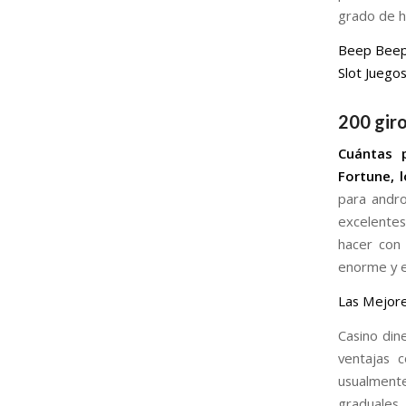
grado de ha
Beep Beep
Slot Jueg
200 giro
Cuántas 
Fortune, 
para andro
excelentes
hacer con 
enorme y e
Las Mejore
Casino din
ventajas 
usualment
graduales.