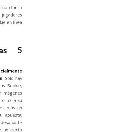
sino dinero
s jugadores
ie en línea
das 5
ecialmente
uí.
Solo hay
cas Bookie,
yen imágenes
x o 5x a su
eres más un
u apuesta.
 desafiante
e un cierto