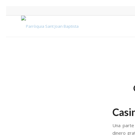
Casi
Una parte 
dinero grat